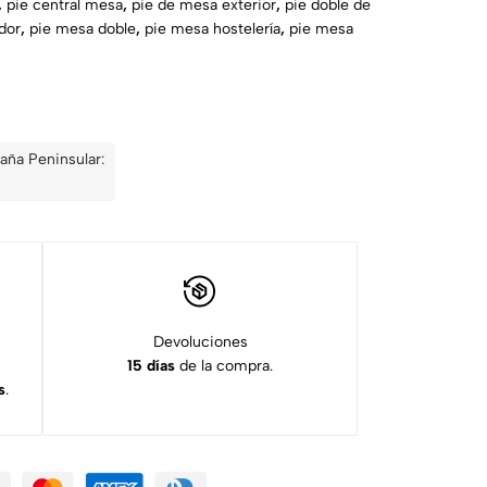
,
pie central mesa
,
pie de mesa exterior
,
pie doble de
dor
,
pie mesa doble
,
pie mesa hostelería
,
pie mesa
aña Peninsular:
Devoluciones
15 días
de la compra.
s
.