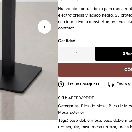
Nuevo pie central doble para mesa rect
electroforesis y lacado negro. Su prote
uso intensivo lo convierten en una sol
contract.
Cantidad:
Añad
CÓ
Haz una pregunta
Envío y
SKU:
4FEF039DDF
Categorías:
Pies de Mesa
,
Pies de Me
Mesa Exterior
Tags:
base doble mesa
,
base doble mes
rectangular
,
base mesa terraza
,
mesa ho