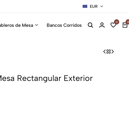
EUR
Sillas Pre
0
0
ableros de Mesa
Bancos Corridos
Mesa Rectangular Exterior