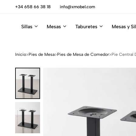
escúbrelas
+34 658 66 38 18
info@xmobel.com
Sillas
Mesas
Taburetes
Mesas y Sil
Xmobel
XMobel
Tienda
Muebles
de
Muebles
Inicio
Pies de Mesa
Pies de Mesa de Comedor
Pie Central 