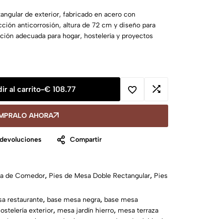
angular de exterior, fabricado en acero con
cción anticorrosión, altura de 72 cm y diseño para
ución adecuada para hogar, hostelería y proyectos
ir al carrito
-
€
108.77
MPRALO AHORA
 devoluciones
Compartir
sa de Comedor
,
Pies de Mesa Doble Rectangular
,
Pies
a restaurante
,
base mesa negra
,
base mesa
stelería exterior
,
mesa jardín hierro
,
mesa terraza