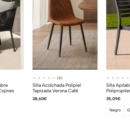
(0)
mbre
Silla Acolchada Polipiel
Silla Apila
Cojines
Tapizada Verona Café
Polipropile
38,60
€
35,09
€
Negro
G