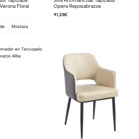
dor Tapizada
Silla Antimanchas Tapizada
Verona Floral
Opera Reposabrazos
91,23
€
rde
Mostaza