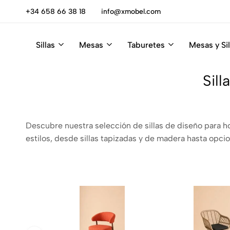
0% DTO
+34 658 66 38 18
info@xmobel.com
Sillas
Mesas
Taburetes
Mesas y Sil
Xmobel
XMobel
Tienda
Muebles
de
Sill
Muebles
Descubre nuestra selección de sillas de diseño para ho
estilos, desde sillas tapizadas y de madera hasta opcio