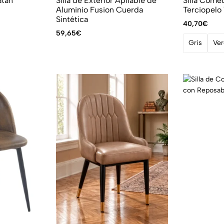
atán
Silla de Exterior Apilable de
Silla Come
Aluminio Fusion Cuerda
Terciopelo 
Sintética
40,70
€
59,65
€
Gris
Ve