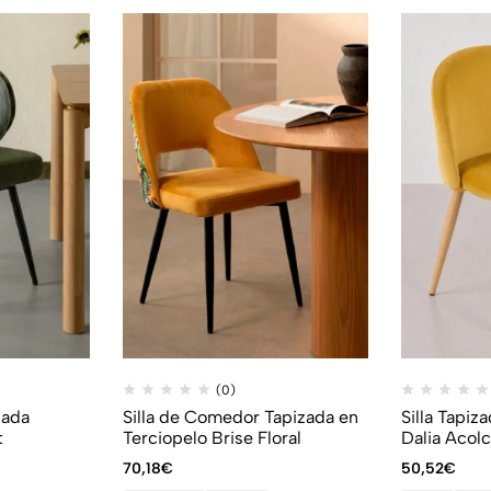
(0)
zada
Silla de Comedor Tapizada en
Silla Tapiz
t
Terciopelo Brise Floral
Dalia Acol
70,18
€
50,52
€