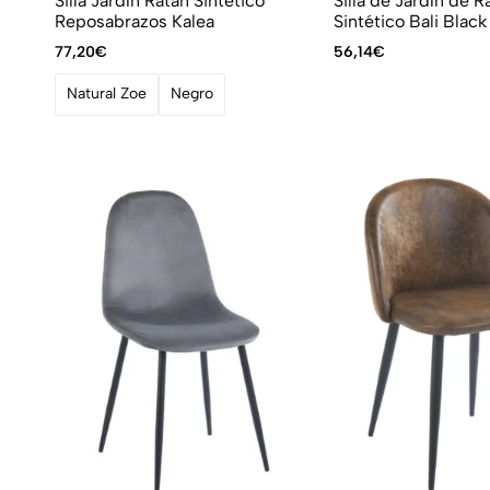
Silla Jardín Ratán Sintético
Silla de Jardín de R
Reposabrazos Kalea
Sintético Bali Black
77,20
€
56,14
€
Natural Zoe
Negro