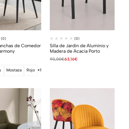
(0)
(0)
manchas de Comedor
Silla de Jardín de Aluminio y
Harmony
Madera de Acacia Porto
90,00
€
63,16
€
s
Mostaza
Rojo
+1