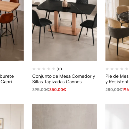
(0)
aburete
Conjunto de Mesa Comedor y
Pie de Me
 Capri
Sillas Tapizadas Cannes
y Resisten
395,00
€
350,00
€
280,00
€
196