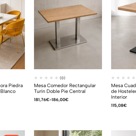
(0)
ra Piedra
Mesa Comedor Rectangular
Mesa Cuadr
 Blanco
Turín Doble Pie Central
de Hostele
Interior
181,76
€
-
186,00
€
115,08
€