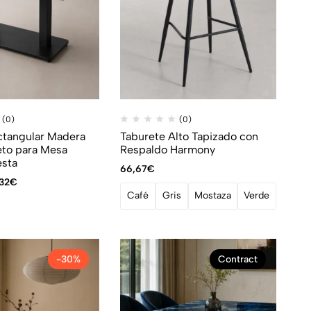
(0)
(0)
ctangular Madera
Taburete Alto Tapizado con
to para Mesa
Respaldo Harmony
esta
66,67
€
,32
€
Café
Gris
Mostaza
Verde
-30%
Contract