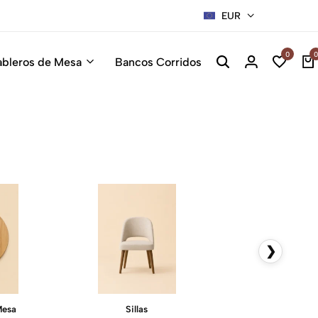
EUR
0
0
ableros de Mesa
Bancos Corridos
❯
Mesa
Sillas
Mesas