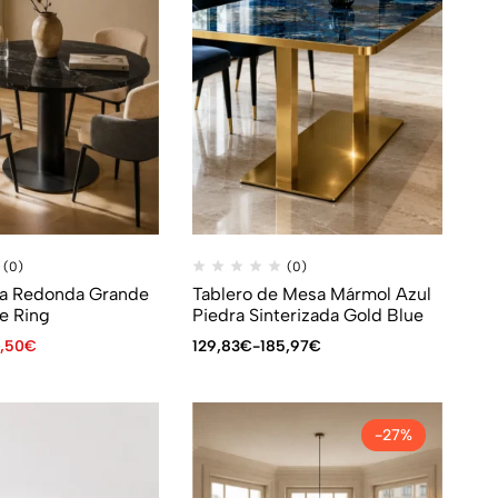
(0)
(0)
sa Redonda Grande
Tablero de Mesa Mármol Azul
te Ring
Piedra Sinterizada Gold Blue
,50
€
129,83
€
-
185,97
€
-27%