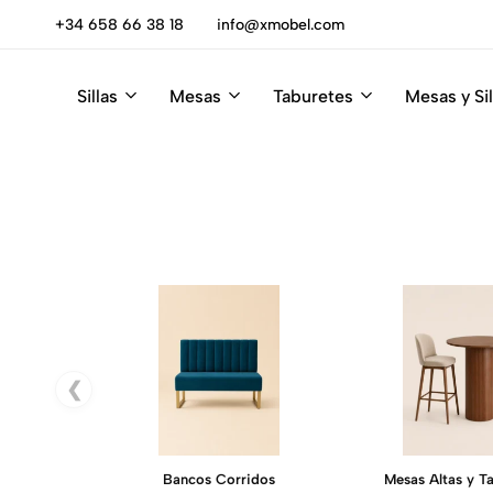
0% DTO
+34 658 66 38 18
info@xmobel.com
Sillas
Mesas
Taburetes
Mesas y Sil
Xmobel
XMobel
Tienda
Muebles
de
Muebles
❮
Bancos Corridos
Mesas Altas y T