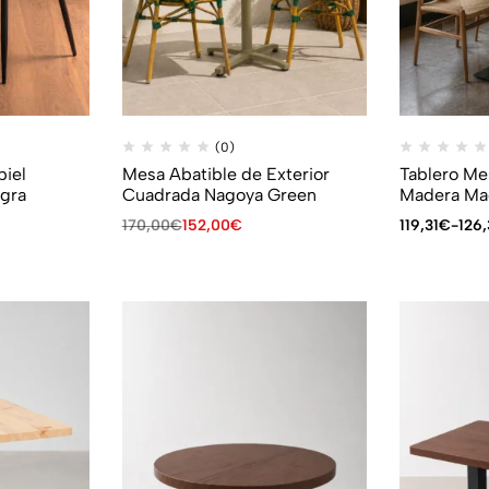
(0)
piel
Mesa Abatible de Exterior
Tablero Me
gra
Cuadrada Nagoya Green
Madera Mac
170,00
€
152,00
€
119,31
€
-
126