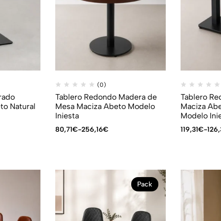
(0)
rado
Tablero Redondo Madera de
Tablero Re
to Natural
Mesa Maciza Abeto Modelo
Maciza Abe
Iniesta
Modelo Ini
80,71
€
-
256,16
€
119,31
€
-
126
Pack