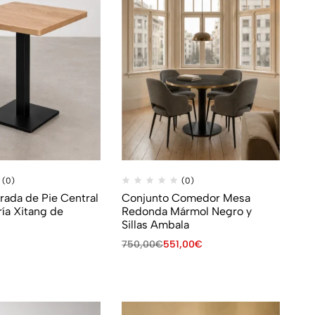
(0)
(0)
ada de Pie Central
Conjunto Comedor Mesa
ría Xitang de
Redonda Mármol Negro y
Sillas Ambala
750,00
€
551,00
€