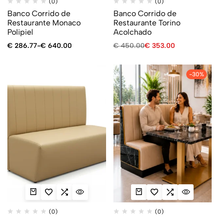
(0)
(0)
Banco Corrido de
Banco Corrido de
Restaurante Monaco
Restaurante Torino
Polipiel
Acolchado
€
286.77
-
€
640.00
€
450.00
€
353.00
-30%
(0)
(0)