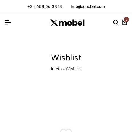
+34 658 66 38 18
info@xmobel.com
0
Wishlist
Inicio
»
Wishlist