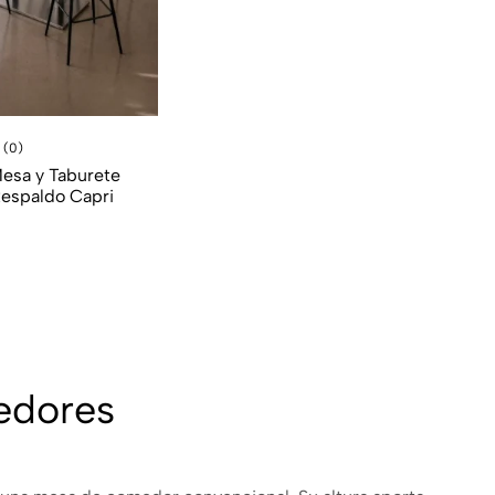
(0)
esa y Taburete
Respaldo Capri
medores