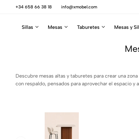
escúbrelas
+34 658 66 38 18
info@xmobel.com
Sillas
Mesas
Taburetes
Mesas y Sil
Xmobel
XMobel
Tienda
Muebles
de
Mes
Muebles
Descubre mesas altas y taburetes para crear una zona 
con respaldo, pensados para aprovechar el espacio y ad