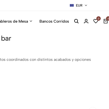
EUR
Sillas Pre
0
0
ableros de Mesa
Bancos Corridos
 bar
untos coordinados con distintos acabados y opciones