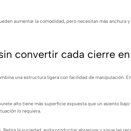
den aumentar la comodidad, pero necesitan más anchura y qu
in convertir cada cierre e
combina una estructura ligera con facilidad de manipulación. E
aburete alto tiene más superficie expuesta que un asiento baj
tuación lo requiera.
 Retira la suciedad, evita productos abrasivos y sigue las re