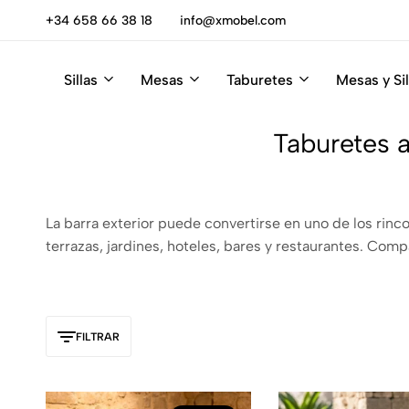
escúbrelas
+34 658 66 38 18
info@xmobel.com
Sillas
Mesas
Taburetes
Mesas y Sil
Xmobel
XMobel
Tienda
Muebles
de
Taburetes a
Muebles
La barra exterior puede convertirse en uno de los rinc
terrazas, jardines, hoteles, bares y restaurantes. Comp
FILTRAR