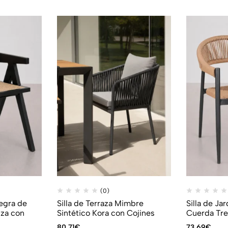
(0)
egra de
Silla de Terraza Mimbre
Silla de Ja
nza con
Sintético Kora con Cojines
Cuerda Tr
80,71
€
73,69
€