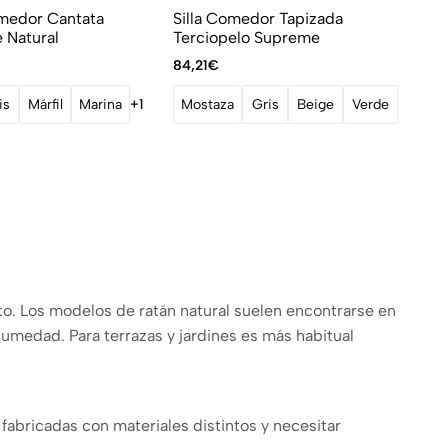
omedor Cantata
Silla Comedor Tapizada
 Natural
Terciopelo Supreme
84,21
€
is
Márfil
Marina
+1
Mostaza
Gris
Beige
Verde
to. Los modelos de ratán natural suelen encontrarse en
humedad. Para terrazas y jardines es más habitual
abricadas con materiales distintos y necesitar