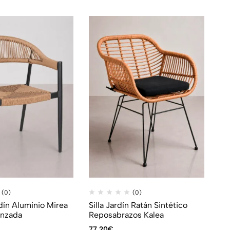
(0)
(0)
rdín Aluminio Mirea
Silla Jardín Ratán Sintético
enzada
Reposabrazos Kalea
77,20
€