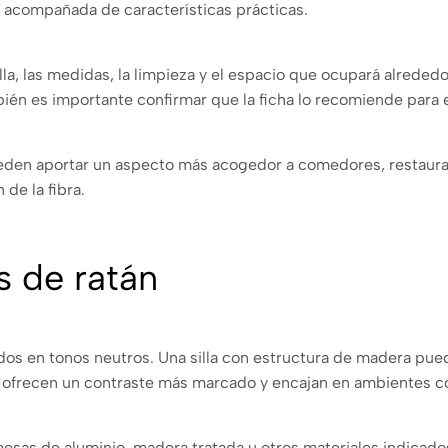
ir acompañada de características prácticas.
la, las medidas, la limpieza y el espacio que ocupará alrededor
mbién es importante confirmar que la ficha lo recomiende para e
n pueden aportar un aspecto más acogedor a comedores, restaur
de la fibra.
s de ratán
os en tonos neutros. Una silla con estructura de madera pued
ra ofrecen un contraste más marcado y encajan en ambientes 
mesas de aluminio, madera tratada u otros materiales indicado