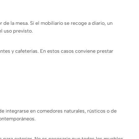
 de la mesa. Si el mobiliario se recoge a diario, un
l uso previsto.
antes y cafeterías. En estos casos conviene prestar
e integrarse en comedores naturales, rústicos o de
contemporáneos.
s para exterior. No es necesario que todos los muebles