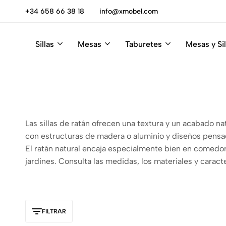
escúbrelas
+34 658 66 38 18
info@xmobel.com
Sillas
Mesas
Taburetes
Mesas y Sil
Xmobel
XMobel
Tienda
Muebles
de
Muebles
Las sillas de ratán ofrecen una textura y un acabado na
con estructuras de madera o aluminio y diseños pensado
El ratán natural encaja especialmente bien en comedore
jardines. Consulta las medidas, los materiales y caract
FILTRAR