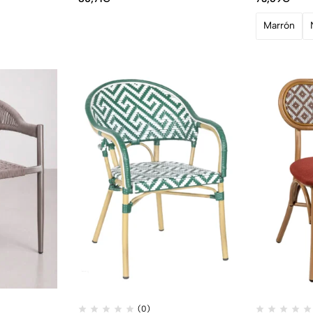
Marrón
(0)