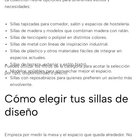
necesidades:
Sillas tapizadas para comedor, salón y espacios de hostelería.
Sillas de madera y modelos que combinan madera con ratán.
Sillas de terciopelo o polipiel en distintos colores.
Sillas de metal con líneas de inspiración industrial.
Sillas de plástico y otros materiales fáciles de integrar en
espacios actuales.
Sillas de terraza, exterior y estilo bistró.
Puedes utilizar los filtros de la categoría para acotar la selección
Modelos apilables para aprovechar mejor el espacio.
por tipo, disponibilidad o precio.
Sillas con reposabrazos para quienes prefieren un asiento más
envolvente.
Cómo elegir tus sillas de
diseño
Empieza por medir la mesa y el espacio que queda alrededor. No