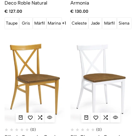
Deco Roble Natural
Armonía
€
127.00
€
130.00
Taupe
Gris
Márfil
Marina
+1
Celeste
Jade
Márfil
Siena
(0)
(0)