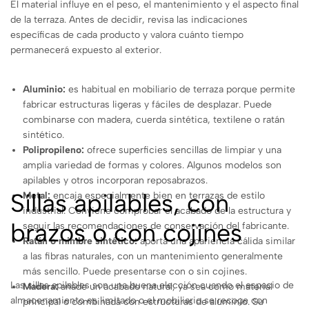
El material influye en el peso, el mantenimiento y el aspecto final
de la terraza. Antes de decidir, revisa las indicaciones
específicas de cada producto y valora cuánto tiempo
permanecerá expuesto al exterior.
Aluminio:
es habitual en mobiliario de terraza porque permite
fabricar estructuras ligeras y fáciles de desplazar. Puede
combinarse con madera, cuerda sintética, textilene o ratán
sintético.
Polipropileno:
ofrece superficies sencillas de limpiar y una
amplia variedad de formas y colores. Algunos modelos son
apilables y otros incorporan reposabrazos.
Sillas apilables, con
Metal:
encaja especialmente bien en terrazas de estilo
industrial. Conviene comprobar el acabado de la estructura y
brazos o con cojines
seguir las recomendaciones de conservación del fabricante.
Ratán o mimbre sintético:
aporta una apariencia cálida similar
a las fibras naturales, con un mantenimiento generalmente
más sencillo. Puede presentarse con o sin cojines.
Las sillas apilables son una buena elección cuando el espacio de
Madera:
añade un acabado natural, ya sea como material
almacenamiento es limitado o el mobiliario se recoge con
principal o combinada con estructuras de aluminio. Su