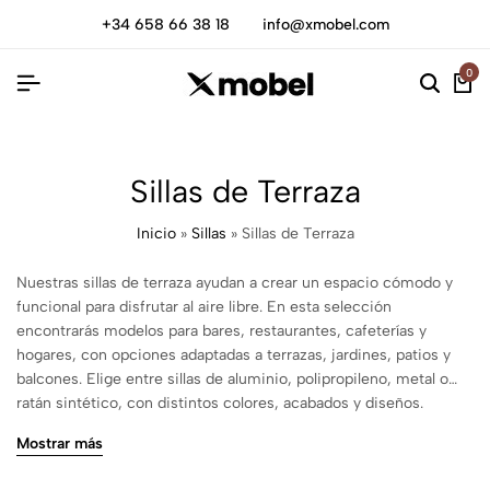
+34 658 66 38 18
info@xmobel.com
0
Sillas de Terraza
Inicio
»
Sillas
»
Sillas de Terraza
Nuestras sillas de terraza ayudan a crear un espacio cómodo y
funcional para disfrutar al aire libre. En esta selección
encontrarás modelos para bares, restaurantes, cafeterías y
hogares, con opciones adaptadas a terrazas, jardines, patios y
balcones. Elige entre sillas de aluminio, polipropileno, metal o
ratán sintético, con distintos colores, acabados y diseños.
Disponemos de modelos apilables, con reposabrazos o con
Mostrar más
cojines, para que puedas escoger según el espacio disponible y
el uso que vayas a darles. Consulta las medidas, los materiales y