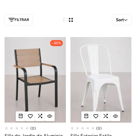
las características de cada producto antes de elegir tus nuevas
sillas de terraza.
Sort
FILTRAR
-30%
(0)
(0)
Silla de Jardín de Aluminio
Silla Exterior Estilo