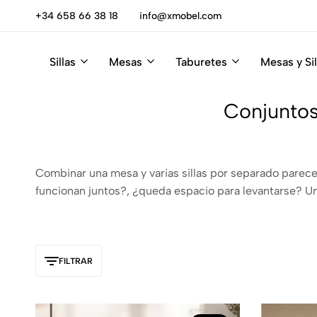
escúbrelas
+34 658 66 38 18
info@xmobel.com
Sillas
Mesas
Taburetes
Mesas y Sil
Xmobel
XMobel
Tienda
Muebles
de
Conjuntos
Muebles
Combinar una mesa y varias sillas por separado parece 
funcionan juntos?, ¿queda espacio para levantarse? U
FILTRAR