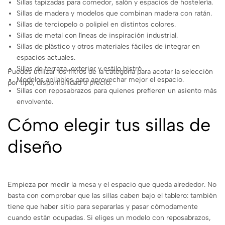
Sillas tapizadas para comedor, salón y espacios de hostelería.
Sillas de madera y modelos que combinan madera con ratán.
Sillas de terciopelo o polipiel en distintos colores.
Sillas de metal con líneas de inspiración industrial.
Sillas de plástico y otros materiales fáciles de integrar en
espacios actuales.
Sillas de terraza, exterior y estilo bistró.
Puedes utilizar los filtros de la categoría para acotar la selección
Modelos apilables para aprovechar mejor el espacio.
por tipo, disponibilidad o precio.
Sillas con reposabrazos para quienes prefieren un asiento más
envolvente.
Cómo elegir tus sillas de
diseño
Empieza por medir la mesa y el espacio que queda alrededor. No
basta con comprobar que las sillas caben bajo el tablero: también
tiene que haber sitio para separarlas y pasar cómodamente
cuando están ocupadas. Si eliges un modelo con reposabrazos,