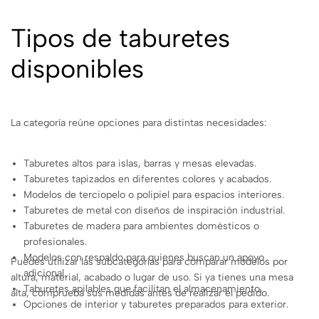
Tipos de taburetes
disponibles
La categoría reúne opciones para distintas necesidades:
Taburetes altos para islas, barras y mesas elevadas.
Taburetes tapizados en diferentes colores y acabados.
Modelos de terciopelo o polipiel para espacios interiores.
Taburetes de metal con diseños de inspiración industrial.
Taburetes de madera para ambientes domésticos o
profesionales.
Modelos con respaldo para quienes buscan un apoyo
Puedes utilizar las subcategorías para comparar modelos por
adicional.
altura, material, acabado o lugar de uso. Si ya tienes una mesa
Taburetes apilables que facilitan el almacenamiento.
alta, comprueba sus medidas antes de realizar el pedido.
Opciones de interior y taburetes preparados para exterior.