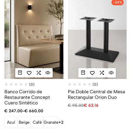
-34%
(0)
(0)
Banco Corrido de
Pie Doble Central de Mesa
Restaurante Concept
Rectangular Orion Duo
Cuero Sintético
€
95.00
€
63.16
€
247.00
-
€
660.00
Azul
Beige
Café
Granate
+2