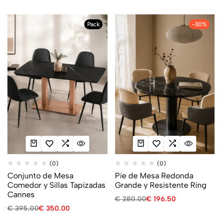
Pack
-30%
(0)
(0)
Conjunto de Mesa
Pie de Mesa Redonda
Comedor y Sillas Tapizadas
Grande y Resistente Ring
Cannes
€
280.00
€
196.50
€
395.00
€
350.00