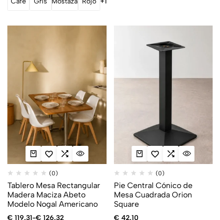
Café
Gris
Mostaza
Rojo
+1
(0)
(0)
Tablero Mesa Rectangular
Pie Central Cónico de
Madera Maciza Abeto
Mesa Cuadrada Orion
Modelo Nogal Americano
Square
€
119.31
-
€
126.32
€
42.10