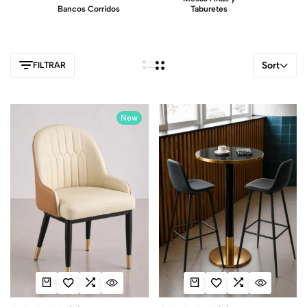
Bancos Corridos
Taburetes
M
Sort
FILTRAR
New