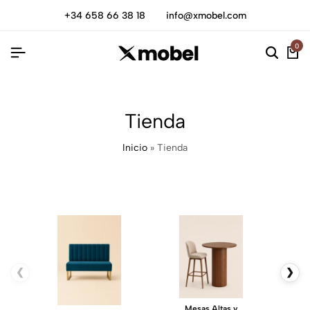
+34 658 66 38 18
info@xmobel.com
0
Tienda
Inicio
»
Tienda
❮
❯
Mesas Altas y