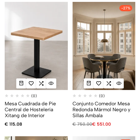
-27%
(0)
(0)
Mesa Cuadrada de Pie
Conjunto Comedor Mesa
Central de Hostelería
Redonda Mármol Negro y
Xitang de Interior
Sillas Ambala
€
115.08
€
750.00
€
551.00