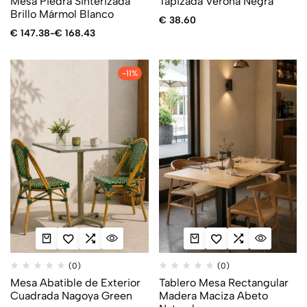
Mesa Piedra Sinterizada
Tapizada Verona Negra
Brillo Mármol Blanco
€
38.60
€
147.38
-
€
168.43
-11%
(0)
(0)
Mesa Abatible de Exterior
Tablero Mesa Rectangular
Cuadrada Nagoya Green
Madera Maciza Abeto