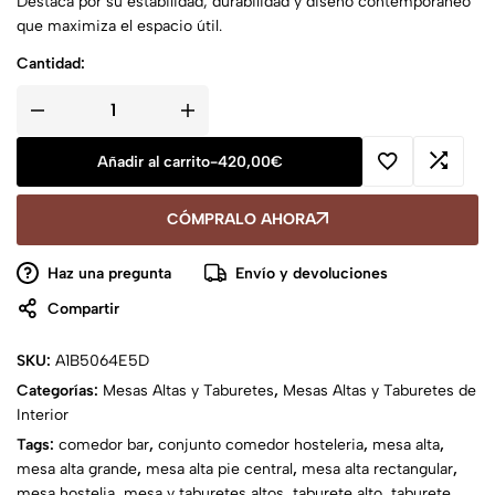
Destaca por su estabilidad, durabilidad y diseño contemporáneo
que maximiza el espacio útil.
Cantidad:
Añadir al carrito
-
420,00
€
CÓMPRALO AHORA
Haz una pregunta
Envío y devoluciones
Compartir
SKU:
A1B5064E5D
Categorías:
Mesas Altas y Taburetes
,
Mesas Altas y Taburetes de
Interior
Tags:
comedor bar
,
conjunto comedor hosteleria
,
mesa alta
,
mesa alta grande
,
mesa alta pie central
,
mesa alta rectangular
,
mesa hostelia
,
mesa y taburetes altos
,
taburete alto
,
taburete