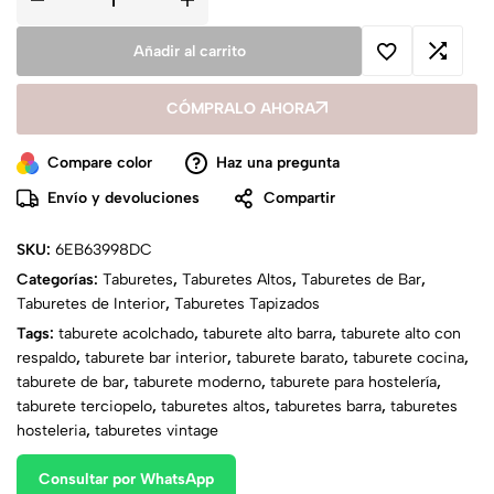
Añadir al carrito
CÓMPRALO AHORA
Compare color
Haz una pregunta
Envío y devoluciones
Compartir
SKU:
6EB63998DC
Categorías:
Taburetes
,
Taburetes Altos
,
Taburetes de Bar
,
Taburetes de Interior
,
Taburetes Tapizados
Tags:
taburete acolchado
,
taburete alto barra
,
taburete alto con
respaldo
,
taburete bar interior
,
taburete barato
,
taburete cocina
,
taburete de bar
,
taburete moderno
,
taburete para hostelería
,
taburete terciopelo
,
taburetes altos
,
taburetes barra
,
taburetes
hosteleria
,
taburetes vintage
Consultar por WhatsApp