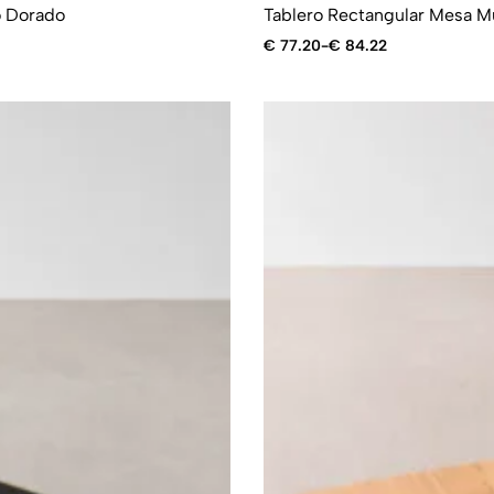
o Dorado
Tablero Rectangular Mesa M
€
77.20
-
€
84.22