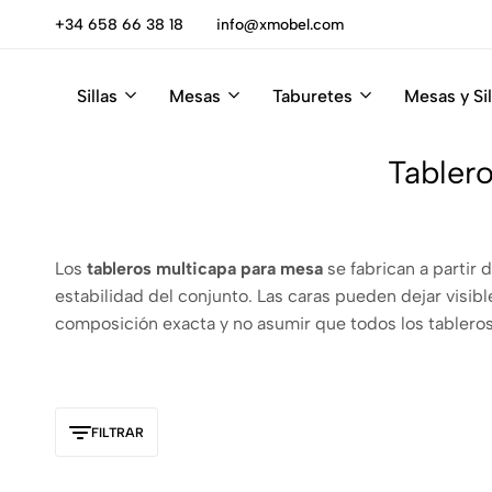
cúbrelas
+34 658 66 38 18
info@xmobel.com
Sillas
Mesas
Taburetes
Mesas y Sil
Xmobel
XMobel
Tienda
Muebles
de
Tablero
Muebles
Los
tableros multicapa para mesa
se fabrican a partir 
estabilidad del conjunto. Las caras pueden dejar visib
composición exacta y no asumir que todos los tableros
FILTRAR