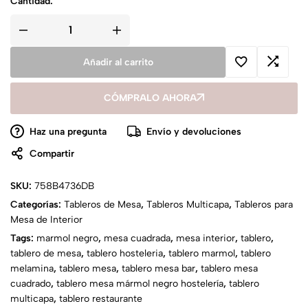
Cantidad:
Añadir al carrito
CÓMPRALO AHORA
Haz una pregunta
Envío y devoluciones
Compartir
SKU:
758B4736DB
Categorías:
Tableros de Mesa
,
Tableros Multicapa
,
Tableros para
Mesa de Interior
Tags:
marmol negro
,
mesa cuadrada
,
mesa interior
,
tablero
,
tablero de mesa
,
tablero hosteleria
,
tablero marmol
,
tablero
melamina
,
tablero mesa
,
tablero mesa bar
,
tablero mesa
cuadrado
,
tablero mesa mármol negro hostelería
,
tablero
multicapa
,
tablero restaurante