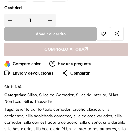
Cantidad:
Añadir al carrito
CÓMPRALO AHORA
Compare color
Haz una pregunta
Envío y devoluciones
Compartir
SKU:
N/A
Categorías:
Sillas
,
Sillas de Comedor
,
Sillas de Interior
,
Sillas
Nórdicas
,
Sillas Tapizadas
Tags:
asiento confortable comedor
,
diseño clásico
,
silla
acolchada
,
silla acolchada comedor
,
silla colores variados
,
silla
comedor
,
silla con estructura de acero
,
silla diseño
,
silla durable
,
silla hosteleria
,
silla hostelería PU
,
silla interior restaurantes
,
silla