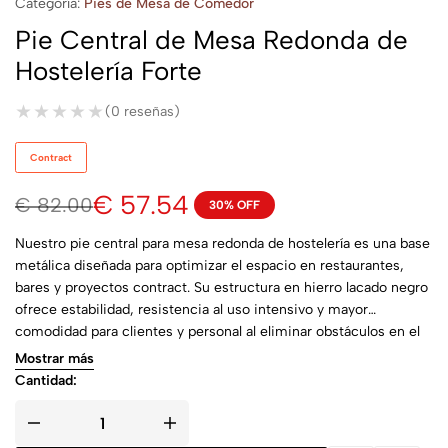
Categoría:
Pies de Mesa de Comedor
Pie Central de Mesa Redonda de
Hostelería Forte
★★★★★
★★★★★
(0 reseñas)
Contract
€
57.54
€
82.00
30% OFF
Nuestro pie central para mesa redonda de hostelería es una base
metálica diseñada para optimizar el espacio en restaurantes,
bares y proyectos contract. Su estructura en hierro lacado negro
ofrece estabilidad, resistencia al uso intensivo y mayor
comodidad para clientes y personal al eliminar obstáculos en el
perímetro de la mesa.
Mostrar más
Cantidad: