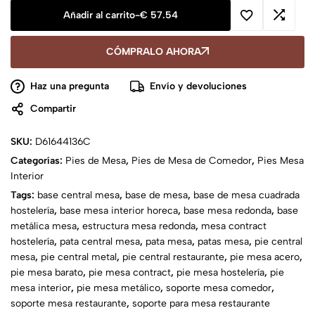
Añadir al carrito
-
€
57.54
CÓMPRALO AHORA
Haz una pregunta
Envío y devoluciones
Compartir
SKU:
D61644136C
Categorías:
Pies de Mesa
,
Pies de Mesa de Comedor
,
Pies Mesa
Interior
Tags:
base central mesa
,
base de mesa
,
base de mesa cuadrada
hostelería
,
base mesa interior horeca
,
base mesa redonda
,
base
metálica mesa
,
estructura mesa redonda
,
mesa contract
hostelería
,
pata central mesa
,
pata mesa
,
patas mesa
,
pie central
mesa
,
pie central metal
,
pie central restaurante
,
pie mesa acero
,
pie mesa barato
,
pie mesa contract
,
pie mesa hostelería
,
pie
mesa interior
,
pie mesa metálico
,
soporte mesa comedor
,
soporte mesa restaurante
,
soporte para mesa restaurante