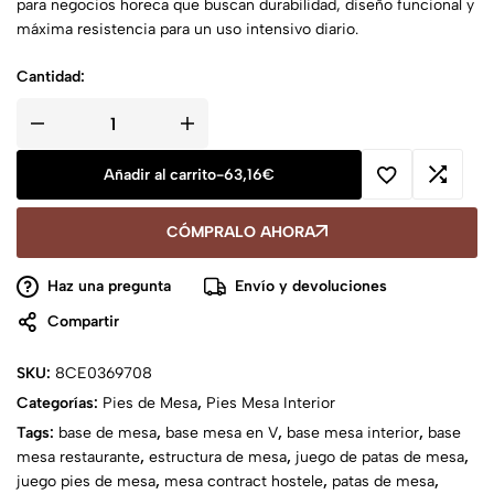
para negocios horeca que buscan durabilidad, diseño funcional y
máxima resistencia para un uso intensivo diario.
Cantidad:
Añadir al carrito
-
63,16
€
CÓMPRALO AHORA
Haz una pregunta
Envío y devoluciones
Compartir
SKU:
8CE0369708
Categorías:
Pies de Mesa
,
Pies Mesa Interior
Tags:
base de mesa
,
base mesa en V
,
base mesa interior
,
base
mesa restaurante
,
estructura de mesa
,
juego de patas de mesa
,
juego pies de mesa
,
mesa contract hostele
,
patas de mesa
,