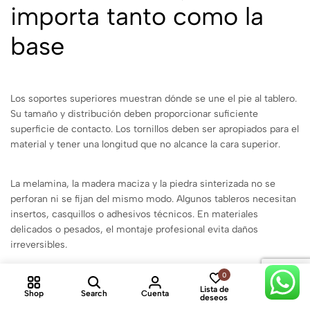
importa tanto como la
base
Los soportes superiores muestran dónde se une el pie al tablero.
Su tamaño y distribución deben proporcionar suficiente
superficie de contacto. Los tornillos deben ser apropiados para el
material y tener una longitud que no alcance la cara superior.
La melamina, la madera maciza y la piedra sinterizada no se
perforan ni se fijan del mismo modo. Algunos tableros necesitan
insertos, casquillos o adhesivos técnicos. En materiales
delicados o pesados, el montaje profesional evita daños
irreversibles.
0
0
Durante la instalación, centra la base y comprueba las
Lista de
Shop
Search
Cuenta
Cart
deseos
diagonales. Aprieta los tornillos de forma gradual, alternando