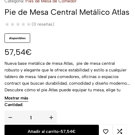
Categoría:
Pies de Mesa de Comedor
Pie de Mesa Central Metálico Atlas
★★★★★
★★★★★
(0 reseñas)
disponibles
57,54
€
Nueva base metálica de mesa Atlas, pie de mesa central
robusto y elegante que le ofrece estabilidad y estilo a cualquier
tablero de mesa. Ideal para comedores, oficinas o espacios
contract que buscan durabilidad, comodidad y diseño moderno.
Descubre cómo el pie Atlas puede equipar tu mesa, elige tu
tablero ideal y crea un espacio donde convivir, trabajar o recibir
Mostrar más
con estilo y confianza.
Cantidad:
Añadir al carrito
-
57,54
€