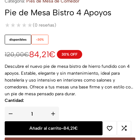
Categoría:
Pies de Mesa de Comedor
Pie de Mesa Bistro 4 Apoyos
★★★★★
★★★★★
(0 reseñas)
disponibles
-30%
84,21
€
120,00
€
30% OFF
Descubre el nuevo pie de mesa bistro de hierro fundido con 4
apoyos. Estable, elegante y sin mantenimiento, ideal para
hostelería y uso intensivo en interiores como salones y
comedores. Ofrece a tus mesas una base firme y con estilo con
un pie de mesa pensado para durar.
Cantidad:
Añadir al carrito
-
84,21
€