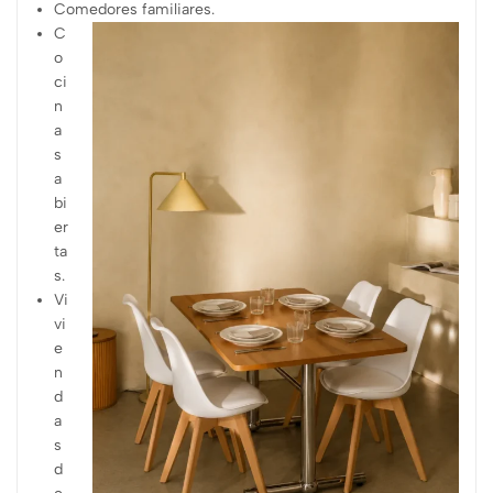
Comedores familiares.
C
o
ci
n
a
s
a
bi
er
ta
s.
Vi
vi
e
n
d
a
s
d