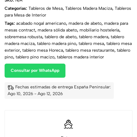
SKU:
N/A
Categorías:
Tableros de Mesa
,
Tableros Madera Maciza
,
Tableros
para Mesa de Interior
Tags:
acabado nogal americano
,
madera de abeto
,
madera para
mesas contract
,
madera sólida abeto
,
mobiliario hostelería
,
sobremesa robusta
,
tablero de abeto
,
tablero madera
,
tablero
madera maciza
,
tablero madera pino
,
tablero mesa
,
tablero mesa
exterior
,
tablero mesa Horeca
,
tablero mesa restaurante
,
tablero
pino
,
tablero pino macizo
,
tableros madera interior
Consultar por WhatsApp
Fechas estimadas de entrega España Peninsular:
Ago 10, 2026 - Ago 12, 2026