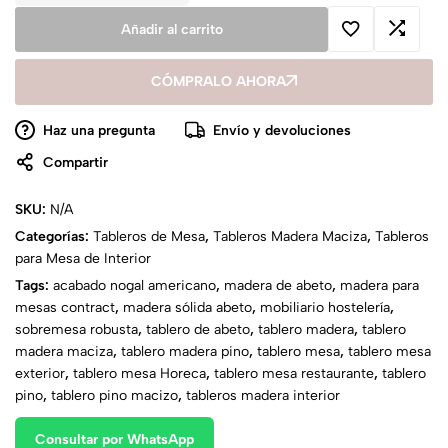
Añadir al carrito
CÓMPRALO AHORA
Haz una pregunta
Envío y devoluciones
Compartir
SKU:
N/A
Categorías:
Tableros de Mesa
,
Tableros Madera Maciza
,
Tableros
para Mesa de Interior
Tags:
acabado nogal americano
,
madera de abeto
,
madera para
mesas contract
,
madera sólida abeto
,
mobiliario hostelería
,
sobremesa robusta
,
tablero de abeto
,
tablero madera
,
tablero
madera maciza
,
tablero madera pino
,
tablero mesa
,
tablero mesa
exterior
,
tablero mesa Horeca
,
tablero mesa restaurante
,
tablero
pino
,
tablero pino macizo
,
tableros madera interior
Consultar por WhatsApp