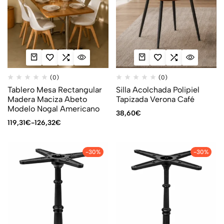
(0)
(0)
Tablero Mesa Rectangular
Silla Acolchada Polipiel
Madera Maciza Abeto
Tapizada Verona Café
Modelo Nogal Americano
38,60
€
119,31
€
-
126,32
€
-30%
-30%