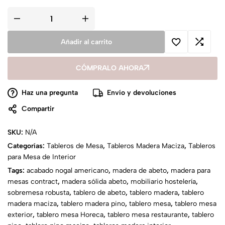
Añadir al carrito
CÓMPRALO AHORA
Haz una pregunta
Envío y devoluciones
Compartir
SKU:
N/A
Categorías:
Tableros de Mesa
,
Tableros Madera Maciza
,
Tableros
para Mesa de Interior
Tags:
acabado nogal americano
,
madera de abeto
,
madera para
mesas contract
,
madera sólida abeto
,
mobiliario hostelería
,
sobremesa robusta
,
tablero de abeto
,
tablero madera
,
tablero
madera maciza
,
tablero madera pino
,
tablero mesa
,
tablero mesa
exterior
,
tablero mesa Horeca
,
tablero mesa restaurante
,
tablero