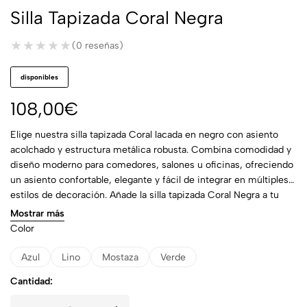
Silla Tapizada Coral Negra
★★★★★
★★★★★
(0 reseñas)
disponibles
108,00
€
Elige nuestra silla tapizada Coral lacada en negro con asiento
acolchado y estructura metálica robusta. Combina comodidad y
diseño moderno para comedores, salones u oficinas, ofreciendo
un asiento confortable, elegante y fácil de integrar en múltiples
estilos de decoración. Añade la silla tapizada Coral Negra a tu
comedor o espacio y siente la diferencia desde hoy.
Mostrar más
Color
Azul
Lino
Mostaza
Verde
Cantidad: