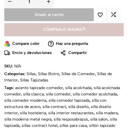
Añadir al carrito
CÓMPRALO AHORA
Compare color
Haz una pregunta
Envío y devoluciones
Compartir
SKU:
N/A
Categorías:
Sillas
,
Sillas Bistro
,
Sillas de Comedor
,
Sillas de
Interior
,
Sillas Tapizadas
Tags:
asiento tapizado comedor
,
silla acolchada
,
silla acolchada
comedor
,
silla clasica
,
silla comedor
,
silla comedor acolchada
,
silla comedor moderna
,
silla comedor tapizada
,
silla con
estructura de acero
,
silla contract
,
silla diseño
,
silla diseño
interior
,
silla hosteleria
,
silla interior restaurantes
,
silla madera
,
silla moderna metal negra
,
silla resposabrazos
,
silla salon
,
silla
tapizada
,
sillas contract hotel
,
sillas para casa
,
sillón tapizado