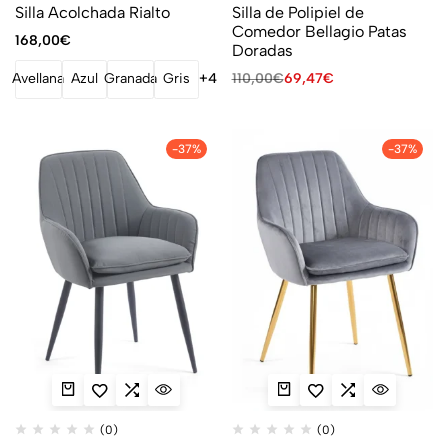
Silla Acolchada Rialto
Silla de Polipiel de
Comedor Bellagio Patas
168,00
€
Doradas
110,00
€
69,47
€
Avellana
Azul
Granada
Gris
+4
-37%
-37%
(0)
(0)