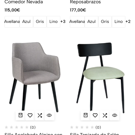
Comedor Nevada
Reposabrazos
115,00
€
177,00
€
Avellana
Azul
Gris
Lino
+3
Avellana
Azul
Gris
Lino
+2
(0)
(0)
Silla Acolchada Alpino con
Silla Tapizada de Salón