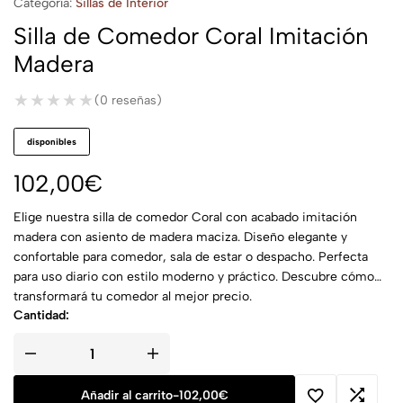
Categoría:
Sillas de Interior
Silla de Comedor Coral Imitación
Madera
★★★★★
★★★★★
(0 reseñas)
disponibles
102,00
€
Elige nuestra silla de comedor Coral con acabado imitación
madera con asiento de madera maciza. Diseño elegante y
confortable para comedor, sala de estar o despacho. Perfecta
para uso diario con estilo moderno y práctico. Descubre cómo
transformará tu comedor al mejor precio.
Cantidad:
Añadir al carrito
-
102,00
€