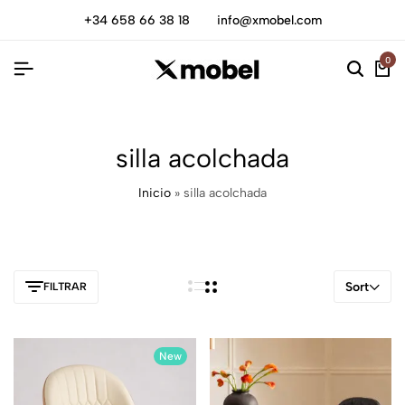
+34 658 66 38 18
info@xmobel.com
0
silla acolchada
Inicio
»
silla acolchada
Sort
FILTRAR
New