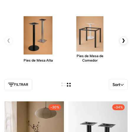
❮
❯
Pies de Mesa de
Pie
Pies de Mesa Alta
Comedor
Sort
FILTRAR
-30%
-34%