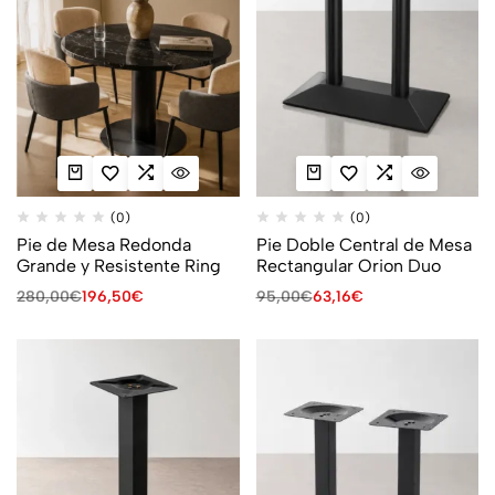
(0)
(0)
Pie de Mesa Redonda
Pie Doble Central de Mesa
Grande y Resistente Ring
Rectangular Orion Duo
280,00
€
196,50
€
95,00
€
63,16
€