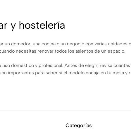
ar y hostelería
par un comedor, una cocina o un negocio con varias unidade
 cuando necesitas renovar todos los asientos de un espacio.
 uso doméstico y profesional. Antes de elegir, revisa cuántas
son importantes para saber si el modelo encaja en tu mesa y r
medor y cocina
isponible como a la forma en que utilizas la mesa. Un comedor
quiparse con diseños más ligeros y compactos.
Categorías