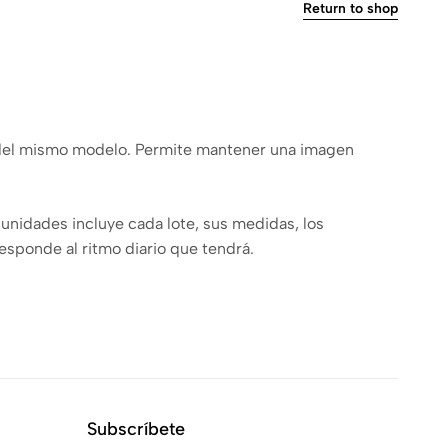
Return to shop
s del mismo modelo. Permite mantener una imagen
 unidades incluye cada lote, sus medidas, los
esponde al ritmo diario que tendrá.
 de uso diario necesita modelos cómodos y fáciles de
Subscríbete