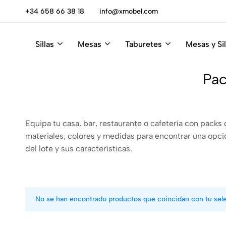
escúbrelas
+34 658 66 38 18
info@xmobel.com
Sillas
Mesas
Taburetes
Mesas y Sil
Xmobel
XMobel
Tienda
Muebles
de
Pac
Muebles
Equipa tu casa, bar, restaurante o cafetería con pack
materiales, colores y medidas para encontrar una opción
del lote y sus características.
No se han encontrado productos que coincidan con tu sel