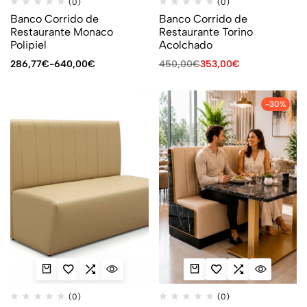
(0)
(0)
Banco Corrido de
Banco Corrido de
Restaurante Monaco
Restaurante Torino
Polipiel
Acolchado
286,77
€
-
640,00
€
450,00
€
353,00
€
-30%
(0)
(0)