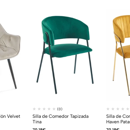
(0)
lón Velvet
Silla de Comedor Tapizada
Silla de C
Tina
Haven Pata
70,18
€
70,18
€