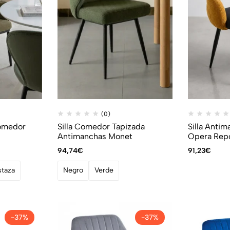
(0)
Comedor
Silla Comedor Tapizada
Silla Anti
Antimanchas Monet
Opera Rep
94,74
€
91,23
€
taza
Negro
Verde
-37%
-37%