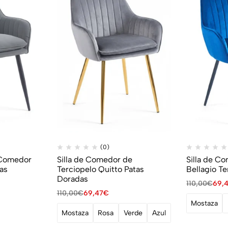
(0)
e Comedor
Silla de Comedor de
Silla de C
as
Terciopelo Quitto Patas
Bellagio Te
Doradas
110,00
€
69,
110,00
€
69,47
€
Mostaza
Mostaza
Rosa
Verde
Azul