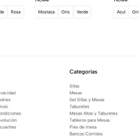
de
Rosa
Mostaza
Gris
Verde
Azul
Gri
Categorías
Sillas
rivacidad
Mesas
ookies
Set Sillas y Mesas
envío
Taburetes
ondiciones
Mesas Altas y Taburetes
evolución
Tableros para Mesas
ecuentes
Pies de mesa
Bancos Corridos