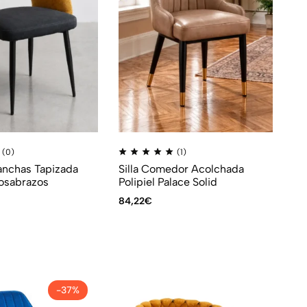
(0)
(1)
manchas Tapizada
Silla Comedor Acolchada
osabrazos
Polipiel Palace Solid
84,22
€
-37%