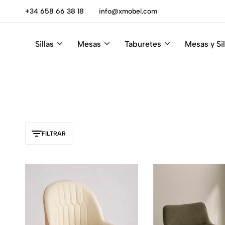
escúbrelas
+34 658 66 38 18
info@xmobel.com
Sillas
Mesas
Taburetes
Mesas y Sil
Xmobel
XMobel
Tienda
Muebles
de
Muebles
FILTRAR