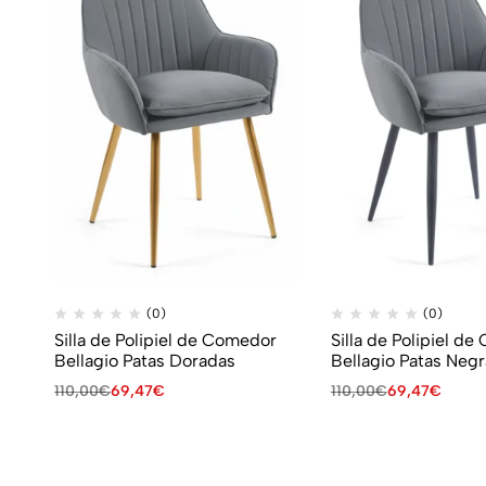
(0)
(0)
Silla de Polipiel de Comedor
Silla de Polipiel d
Bellagio Patas Doradas
Bellagio Patas Negr
110,00
€
69,47
€
110,00
€
69,47
€