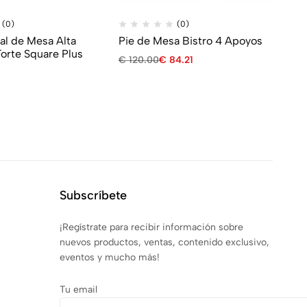
(0)
(0)
al de Mesa Alta
Pie de Mesa Bistro 4 Apoyos
Pi
orte Square Plus
de
€
120.00
€
84.21
€
8
Subscríbete
¡Regístrate para recibir información sobre
nuevos productos, ventas, contenido exclusivo,
eventos y mucho más!
Tu email