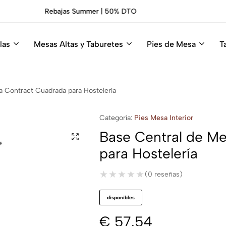
Sillas Premium Hosteleria.
Descúbrelas
las
Mesas Altas y Taburetes
Pies de Mesa
T
a Contract Cuadrada para Hostelería
Categoría:
Pies Mesa Interior
Base Central de M
para Hostelería
★★★★★
★★★★★
(0 reseñas)
disponibles
€
57.54