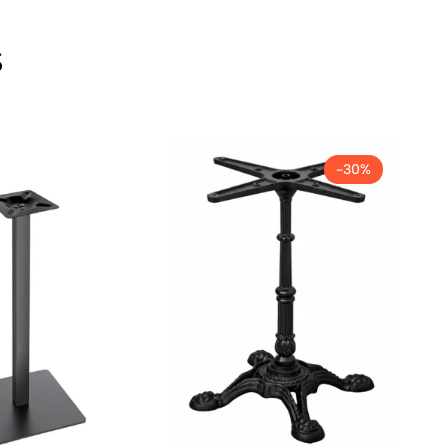
s
-30%