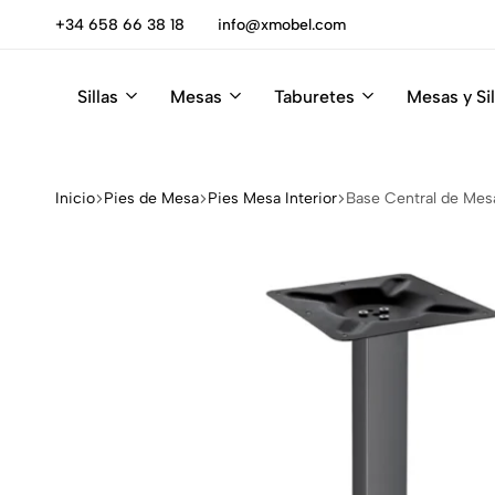
0% DTO
+34 658 66 38 18
info@xmobel.com
Sillas
Mesas
Taburetes
Mesas y Sil
Xmobel
XMobel
Tienda
Muebles
de
Muebles
Inicio
Pies de Mesa
Pies Mesa Interior
Base Central de Mes