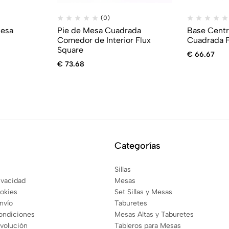
(0)
Mesa
Pie de Mesa Cuadrada
Base Centr
Comedor de Interior Flux
Cuadrada F
Square
€
66.67
€
73.68
Categorías
Sillas
rivacidad
Mesas
ookies
Set Sillas y Mesas
envío
Taburetes
ondiciones
Mesas Altas y Taburetes
evolución
Tableros para Mesas