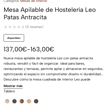
Categoría:
Mesas de Interior
Mesa Apilable de Hostelería Leo
Patas Antracita
★★★★★
★★★★★
(0 reseñas)
disponibles
137,00
€
-
163,00
€
Nueva mesa apilable de hostelería Leo con patas antracita
robusta, versátil y fácil de organizar. ideal para bares,
restaurantes y terrazas, permite apilar y almacenar en segundos,
optimizando el espacio sin comprometer diseño ni durabilidad.
Descubre cómo la mesa cuadrada de interior Leo puede
transformar la gestión de tu local ¡llévatela hoy y renueva tu
Mostrar más
espacio comercial!
Tablero
Ares
Azabache
Bari
Croma
Monaco