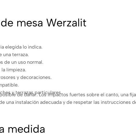
s de mesa Werzalit
ia elegida lo indica.
 una terraza.
os de un uso normal.
 la limpieza.
rosores y decoraciones.
mpatible.
ches y terrazas particulares.
posible de dañar. Los impactos fuertes sobre el canto, una fij
e una instalación adecuada y de respetar las instrucciones d
la medida