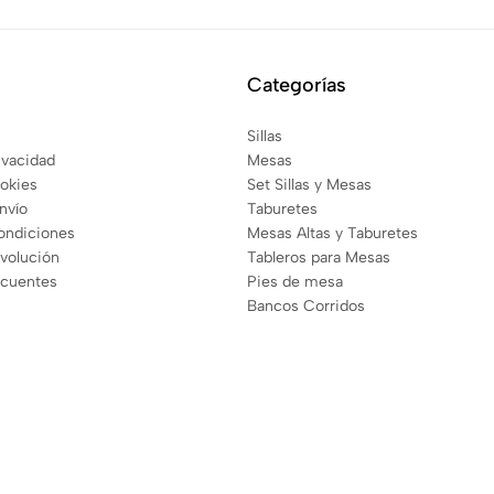
Categorías
Sillas
rivacidad
Mesas
ookies
Set Sillas y Mesas
envío
Taburetes
ondiciones
Mesas Altas y Taburetes
evolución
Tableros para Mesas
ecuentes
Pies de mesa
Bancos Corridos