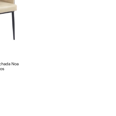
lchada Noa
zos