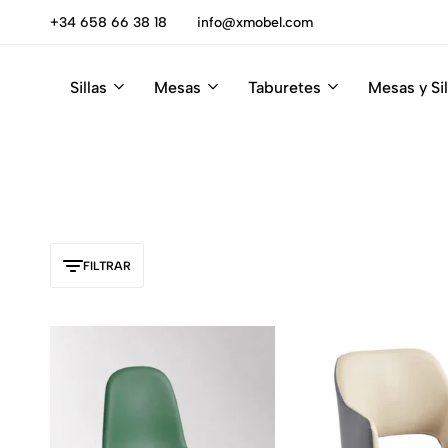
escúbrelas
+34 658 66 38 18
info@xmobel.com
Sillas
Mesas
Taburetes
Mesas y Sil
Xmobel
XMobel
Tienda
Muebles
de
Muebles
FILTRAR