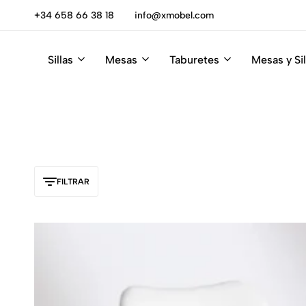
escúbrelas
+34 658 66 38 18
info@xmobel.com
Sillas
Mesas
Taburetes
Mesas y Sil
Xmobel
XMobel
Tienda
Muebles
de
Muebles
FILTRAR