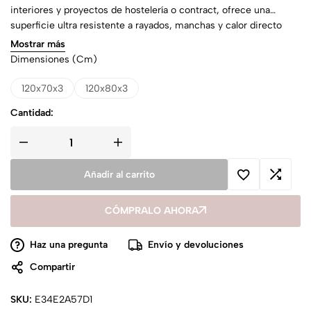
interiores y proyectos de hostelería o contract, ofrece una
superficie ultra resistente a rayados, manchas y calor directo
gracias a sus propiedades tecnológicas avanzadas.
Mostrar más
Dimensiones (cm)
120x70x3
120x80x3
Cantidad:
Añadir al carrito
CÓMPRALO AHORA
Haz una pregunta
Envío y devoluciones
Compartir
SKU:
E34E2A57D1