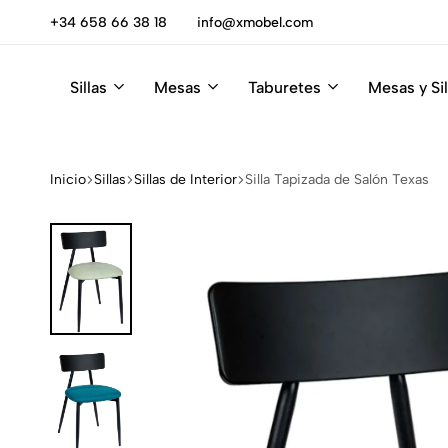
escúbrelas
+34 658 66 38 18
info@xmobel.com
Sillas
Mesas
Taburetes
Mesas y Sil
Xmobel
XMobel
Tienda
Muebles
de
Muebles
Inicio
Sillas
Sillas de Interior
Silla Tapizada de Salón Texas