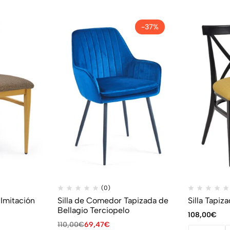
-37%
(0)
 Imitación
Silla de Comedor Tapizada de
Silla Tapiz
Bellagio Terciopelo
108,00
€
110,00
€
69,47
€