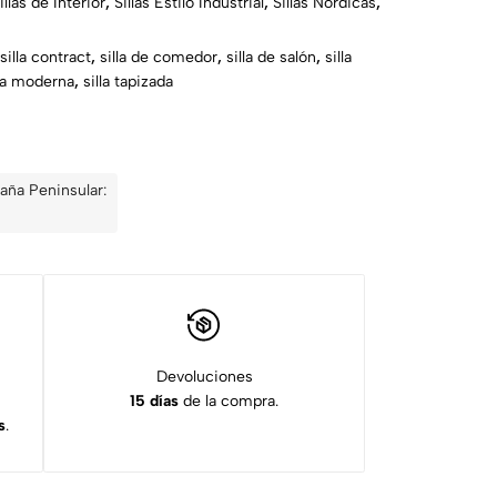
illas de Interior
,
Sillas Estilo Industrial
,
Sillas Nórdicas
,
silla contract
,
silla de comedor
,
silla de salón
,
silla
lla moderna
,
silla tapizada
aña Peninsular:
Devoluciones
15 días
de la compra.
s
.