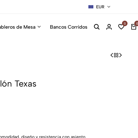
EUR
Sillas Pre
0
0
ableros de Mesa
Bancos Corridos
alón Texas
omodidad, diseño y resistencia con asiento