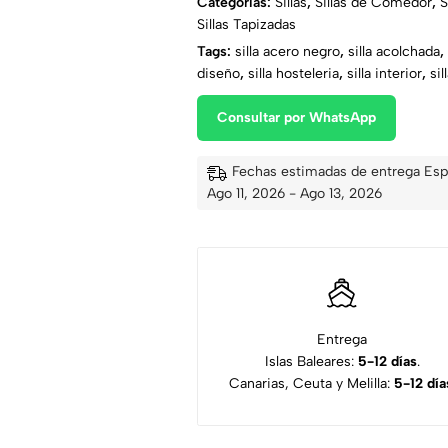
Categorías:
Sillas
,
Sillas de Comedor
,
S
Sillas Tapizadas
Tags:
silla acero negro
,
silla acolchada
,
diseño
,
silla hosteleria
,
silla interior
,
si
Consultar por WhatsApp
Fechas estimadas de entrega Esp
Ago 11, 2026 - Ago 13, 2026
Entrega
Islas Baleares:
5-12 días
.
Canarias, Ceuta y Melilla:
5-12 día