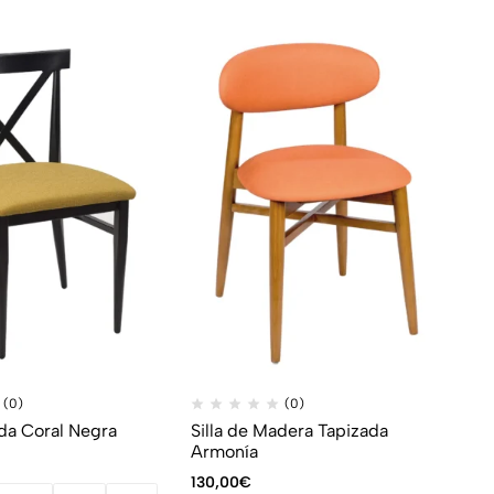
(0)
(0)
ada Coral Negra
Silla de Madera Tapizada
Si
Armonía
Bo
130,00
€
11