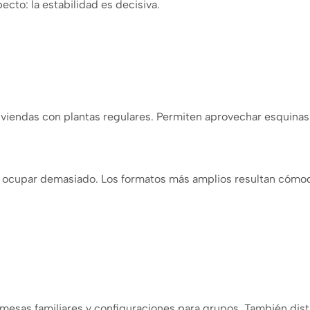
cto: la estabilidad es decisiva.
viviendas con plantas regulares. Permiten aprovechar esquinas 
 ocupar demasiado. Los formatos más amplios resultan cómo
esas familiares y configuraciones para grupos. También dist