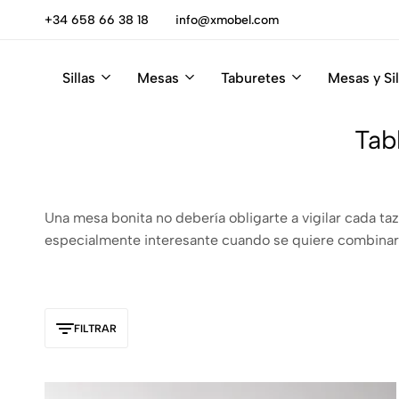
escúbrelas
+34 658 66 38 18
info@xmobel.com
Sillas
Mesas
Taburetes
Mesas y Sil
Xmobel
XMobel
Tienda
Muebles
de
Tab
Muebles
Una mesa bonita no debería obligarte a vigilar cada t
especialmente interesante cuando se quiere combinar u
FILTRAR