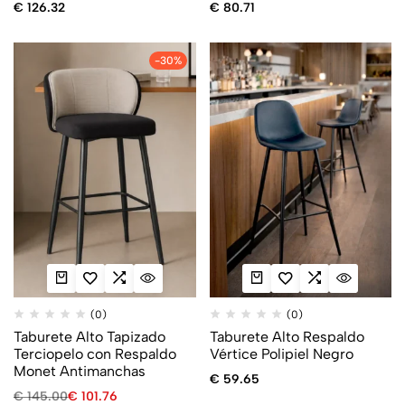
€
126.32
€
80.71
-30%
(0)
(0)
Taburete Alto Tapizado
Taburete Alto Respaldo
Terciopelo con Respaldo
Vértice Polipiel Negro
Monet Antimanchas
€
59.65
€
145.00
€
101.76