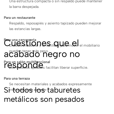
Una estructura compacta o sin respaldo puede mantener
la barra despejada.
Para un restaurante
Respaldo, reposapiés y asiento tapizado pueden mejorar
las estancias largas.
Cuestiones que el
Para una cervecería
El estilo industrial y la facilidad para mover el mobiliario
acabado negro no
pueden tener más peso.
responde
Para un salón multifuncional
Los modelos apilables facilitan liberar superficie.
Para una terraza
Se necesitan materiales y acabados expresamente
Si todos los taburetes
indicados para exterior.
metálicos son pesados