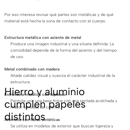
Por eso interesa revisar qué partes son metálicas y de qué
material está hecha la zona de contacto con el cuerpo.
Estructura metálica con asiento de metal
Produce una imagen industrial y una silueta definida. La
comodidad depende de la forma del asiento y del tiempo
de uso.
Metal combinado con madera
Añade calidez visual y suaviza el carácter industrial de la
estructura.
Hierro y aluminio
Estructura metálica con tapizado
cumplen papeles
Permite unir una base firme con una sentada acolchada y
mayor variedad de colores.
distintos
Aluminio con fibras sintéticas
Se utiliza en modelos de exterior que buscan ligereza y