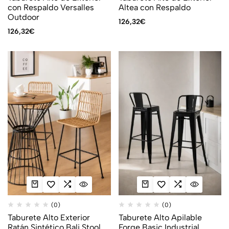
con Respaldo Versalles
Altea con Respaldo
Outdoor
126,32
€
126,32
€
(0)
(0)
Taburete Alto Exterior
Taburete Alto Apilable
Ratán Sintético Bali Stool
Forge Basic Industrial