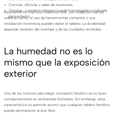
Cocinas, oficinas y salas de reuniones.
Terrazas, cuando la referencia esté homologada o indicada
Resistente no significa indestructible. Los impactos fuertes
para exterior.
sobre el canto, el uso de herramientas cortantes y una
instalación incorrecta pueden dañar el tablero. La durabilidad
depende también del montaje y de los cuidados recibidos.
La humedad no es lo
mismo que la exposición
exterior
Uno de los motivos para elegir compacto fenólico es su buen
comportamiento en ambientes húmedos. Sin embargo, esta
característica no permite asumir que cualquier tablero fenólico
puede permanecer al aire libre.