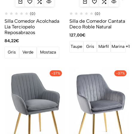
(0)
(0)
Silla Comedor Acolchada
Silla de Comedor Cantata
Lía Terciopelo
Deco Roble Natural
Reposabrazos
127,00
€
84,22
€
Taupe
Gris
Márfil
Marina
+1
Gris
Verde
Mostaza
-37%
-37%