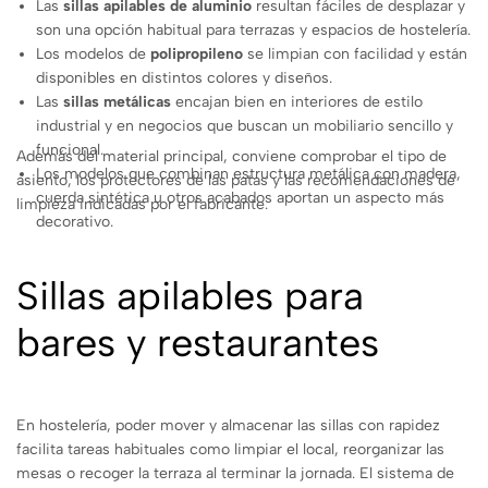
Las
sillas apilables de aluminio
resultan fáciles de desplazar y
son una opción habitual para terrazas y espacios de hostelería.
Los modelos de
polipropileno
se limpian con facilidad y están
disponibles en distintos colores y diseños.
Las
sillas metálicas
encajan bien en interiores de estilo
industrial y en negocios que buscan un mobiliario sencillo y
funcional.
Además del material principal, conviene comprobar el tipo de
Los modelos que combinan estructura metálica con madera,
asiento, los protectores de las patas y las recomendaciones de
cuerda sintética u otros acabados aportan un aspecto más
limpieza indicadas por el fabricante.
decorativo.
Sillas apilables para
bares y restaurantes
En hostelería, poder mover y almacenar las sillas con rapidez
facilita tareas habituales como limpiar el local, reorganizar las
mesas o recoger la terraza al terminar la jornada. El sistema de