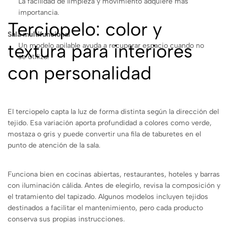
La facilidad de limpieza y movimiento adquiere más
importancia.
Terciopelo: color y
Sala multifuncional
textura para interiores
Un modelo apilable ayuda a recuperar espacio cuando no
se utiliza.
con personalidad
El terciopelo capta la luz de forma distinta según la dirección del
tejido. Esa variación aporta profundidad a colores como verde,
mostaza o gris y puede convertir una fila de taburetes en el
punto de atención de la sala.
Funciona bien en cocinas abiertas, restaurantes, hoteles y barras
con iluminación cálida. Antes de elegirlo, revisa la composición y
el tratamiento del tapizado. Algunos modelos incluyen tejidos
destinados a facilitar el mantenimiento, pero cada producto
conserva sus propias instrucciones.